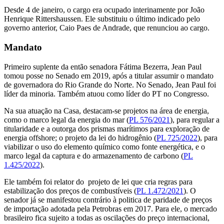
Desde 4 de janeiro, o cargo era ocupado interinamente por João
Henrique Rittershaussen. Ele substituiu o último indicado pelo
governo anterior, Caio Paes de Andrade, que renunciou ao cargo.
Mandato
Primeiro suplente da então senadora Fátima Bezerra, Jean Paul
tomou posse no Senado em 2019, após a titular assumir o mandato
de governadora do Rio Grande do Norte. No Senado, Jean Paul foi
líder da minoria. Também atuou como líder do PT no Congresso.
Na sua atuação na Casa, destacam-se projetos na área de energia,
como o marco legal da energia do mar (
PL 576/2021
), para regular a
titularidade e a outorga dos prismas marítimos para exploração de
energia offshore; o projeto da lei do hidrogênio (
PL 725/2022
), para
viabilizar o uso do elemento químico como fonte energética, e o
marco legal da captura e do armazenamento de carbono (
PL
1.425/2022
).
Ele também foi relator do projeto de lei que cria regras para
estabilização dos preços de combustíveis (
PL 1.472/2021
). O
senador já se manifestou contrário à politica de paridade de preços
de importação adotada pela Petrobras em 2017. Para ele, o mercado
brasileiro fica sujeito a todas as oscilações do preço internacional,