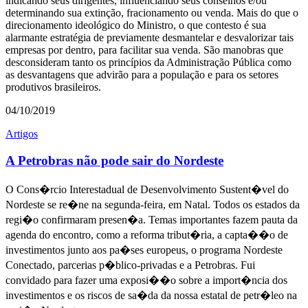
indicando seus dirigentes, influenciando seus conselhos e/ou
determinando sua extinção, fracionamento ou venda. Mais do que o
direcionamento ideológico do Ministro, o que contesto é sua
alarmante estratégia de previamente desmantelar e desvalorizar tais
empresas por dentro, para facilitar sua venda. São manobras que
desconsideram tanto os princípios da Administração Pública como
as desvantagens que advirão para a população e para os setores
produtivos brasileiros.
04/10/2019
Artigos
A Petrobras não pode sair do Nordeste
O Cons�rcio Interestadual de Desenvolvimento Sustent�vel do
Nordeste se re�ne na segunda-feira, em Natal. Todos os estados da
regi�o confirmaram presen�a. Temas importantes fazem pauta da
agenda do encontro, como a reforma tribut�ria, a capta��o de
investimentos junto aos pa�ses europeus, o programa Nordeste
Conectado, parcerias p�blico-privadas e a Petrobras. Fui
convidado para fazer uma exposi��o sobre a import�ncia dos
investimentos e os riscos de sa�da da nossa estatal de petr�leo na