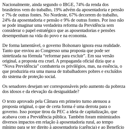
Nacionalmente, ainda segundo o IBGE, 74% da renda dos
brasileiros vem do trabalho, 19% advém da aposentadoria e pensão
e 7% de outras fontes. No Nordeste, 67% decorrem do trabalho,
24% da aposentadoria e pensão e 9% de outras fontes. Por isso não
se pode imaginar uma verdadeira reforma da Previdência sem
considerar o papel estratégico que as aposentadorias e pensões
desempenham na vida do povo e na economia.
De forma lamentável, o governo Bolsonaro ignora essa realidade.
Tanto que enviou ao Congresso uma proposta que pode ser
sintetizada na fórmula “reformar para excluir”. Em sua versão
original, a proposta era cruel. A propaganda oficial dizia que a
“Nova Previdência” combateria os privilégios, mas, na essência, o
que produziria era uma massa de trabalhadores pobres e excluídos
do sistema de proteção social.
Os senadores desejam ser corresponsáveis pelo aumento da pobreza
dos idosos e da elevação da desigualdade?
O texto aprovado pela Câmara em primeiro turno atenuou a
proposta original, o que de certa forma é uma derrota para o
governo. Isso porque tirou da PEC a ideia de capitalização, que
acabava com a Previdência pública. Também foram minimizados
diversos impactos em relação à aposentadoria rural, ao tempo
mínimo para se ter direito à aposentadoria (carência) e ao Benefício