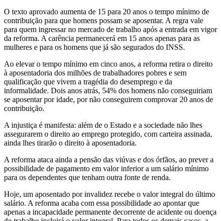
O texto aprovado aumenta de 15 para 20 anos o tempo mínimo de
contribuição para que homens possam se aposentar. A regra vale
para quem ingressar no mercado de trabalho após a entrada em vigor
da reforma. A carência permanecerá em 15 anos apenas para as
mulheres e para os homens que já são segurados do INSS.
Ao elevar o tempo mínimo em cinco anos, a reforma retira o direito
à aposentadoria dos milhões de trabalhadores pobres e sem
qualificação que vivem a tragédia do desemprego e da
informalidade. Dois anos atrás, 54% dos homens não conseguiriam
se aposentar por idade, por não conseguirem comprovar 20 anos de
contribuição.
A injustiça é manifesta: além de o Estado e a sociedade não lhes
assegurarem o direito ao emprego protegido, com carteira assinada,
ainda lhes tirarão o direito à aposentadoria.
A reforma ataca ainda a pensão das viúvas e dos órfãos, ao prever a
possibilidade de pagamento em valor inferior a um salário mínimo
para os dependentes que tenham outra fonte de renda.
Hoje, um aposentado por invalidez recebe o valor integral do último
salário. A reforma acaba com essa possibilidade ao apontar que
apenas a incapacidade permanente decorrente de acidente ou doença
do trabalho incluirá o valor integral. Para todos os demais casos, a